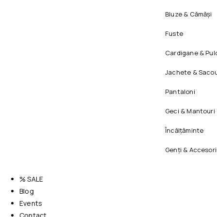
Bluze & Cămăși
Fuste
Cardigane & Pul
Jachete & Sacou
Pantaloni
Geci & Mantouri
Încălțăminte
Genți & Accesori
% SALE
Blog
Events
Contact