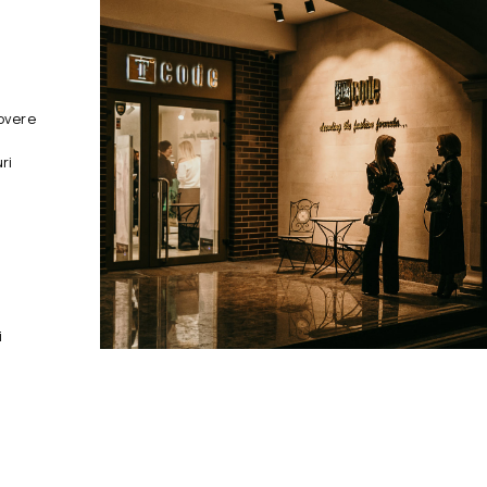
overe
ri
i