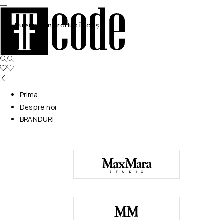
Nu ai niciun produs în coș.
Prima
Despre noi
BRANDURI