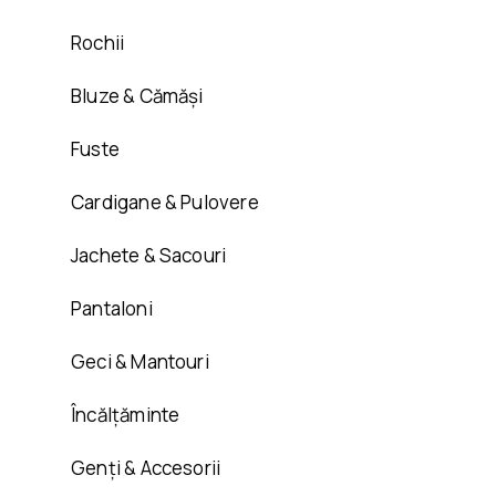
Rochii
Bluze & Cămăși
Fuste
Cardigane & Pulovere
Jachete & Sacouri
Pantaloni
Geci & Mantouri
Încălțăminte
Genți & Accesorii