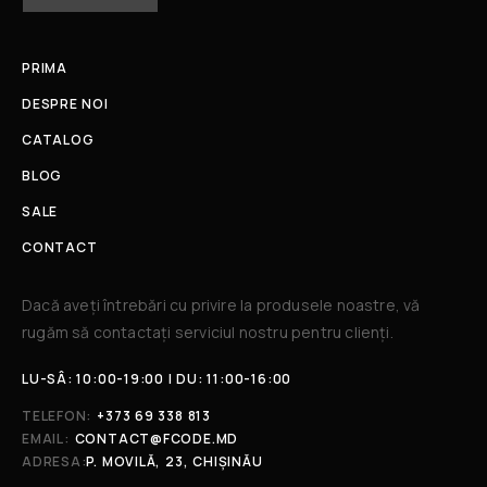
PRIMA
DESPRE NOI
CATALOG
BLOG
SALE
CONTACT
Dacă aveți întrebări cu privire la produsele noastre, vă
rugăm să contactați serviciul nostru pentru clienți.​
LU-SÂ: 10:00-19:00 | DU: 11:00-16:00
TELEFON:
+373 69 338 813
EMAIL:
CONTACT@FCODE.MD
ADRESA:
P. MOVILĂ, 23, CHIȘINĂU