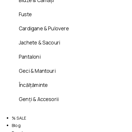
Bluze & Cămăși
Fuste
Cardigane & Pulovere
Jachete & Sacouri
Pantaloni
Geci & Mantouri
Încălțăminte
Genți & Accesorii
% SALE
Blog