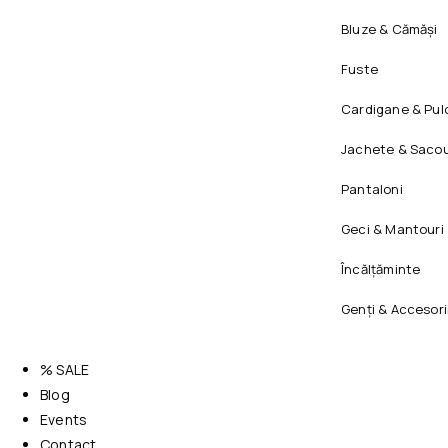
Bluze & Cămăși
Fuste
Cardigane & Pul
Jachete & Sacou
Pantaloni
Geci & Mantouri
Încălțăminte
Genți & Accesori
% SALE
Blog
Events
Contact