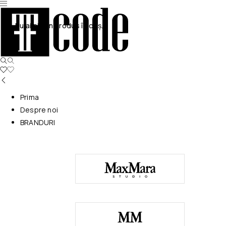
Nu ai niciun produs în coș.
Prima
Despre noi
BRANDURI