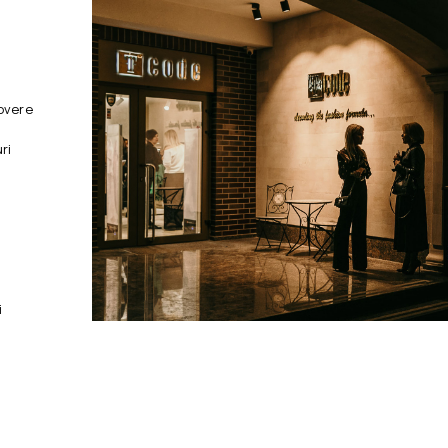
overe
ri
i