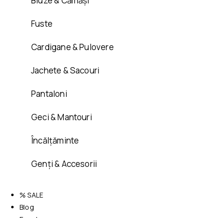
Bluze & Cămăși
Fuste
Cardigane & Pulovere
Jachete & Sacouri
Pantaloni
Geci & Mantouri
Încălțăminte
Genți & Accesorii
% SALE
Blog