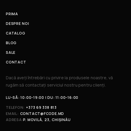
PRIMA
DESPRE NOI
CATALOG
BLOG
SALE
CONTACT
Dacă aveți întrebări cu privire la produsele noastre, vă
rugăm să contactați serviciul nostru pentru clienți.​
LU-SÂ: 10:00-19:00 | DU: 11:00-16:00
TELEFON:
+373 69 338 813
EMAIL:
CONTACT@FCODE.MD
ADRESA:
P. MOVILĂ, 23, CHIȘINĂU