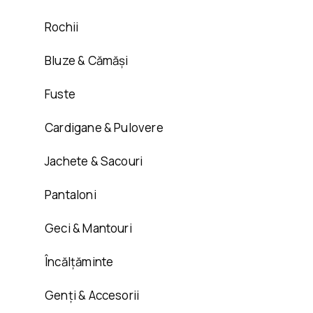
Rochii
Bluze & Cămăși
Fuste
Cardigane & Pulovere
Jachete & Sacouri
Pantaloni
Geci & Mantouri
Încălțăminte
Genți & Accesorii