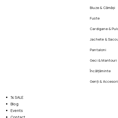
Bluze & Cămăși
Fuste
Cardigane & Pul
Jachete & Sacou
Pantaloni
Geci & Mantouri
Încălțăminte
Genți & Accesori
% SALE
Blog
Events
Contact