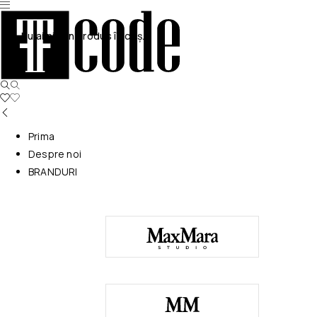
Nu ai niciun produs în coș.
Prima
Despre noi
BRANDURI