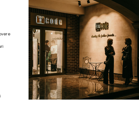
overe
ri
i