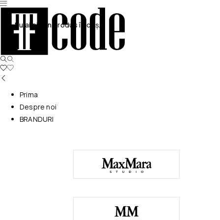
Nu ai niciun produs în coș.
Prima
Despre noi
BRANDURI