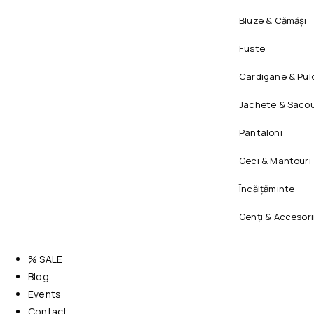
Bluze & Cămăși
Fuste
Cardigane & Pul
Jachete & Sacou
Pantaloni
Geci & Mantouri
Încălțăminte
Genți & Accesori
% SALE
Blog
Events
Contact