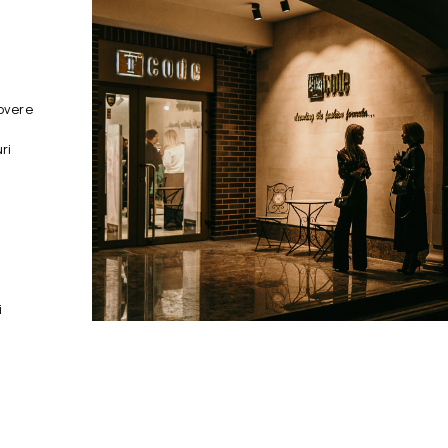
overe
ri
i