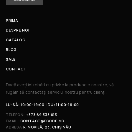
PRIMA
DESPRE NOI
CATALOG
BLOG
SALE
CONTACT
Dacă aveți întrebări cu privire la produsele noastre, vă
rugăm să contactați serviciul nostru pentru clienți.​
LU-SÂ: 10:00-19:00 | DU: 11:00-16:00
TELEFON:
+373 69 338 813
EMAIL:
CONTACT@FCODE.MD
ADRESA:
P. MOVILĂ, 23, CHIȘINĂU