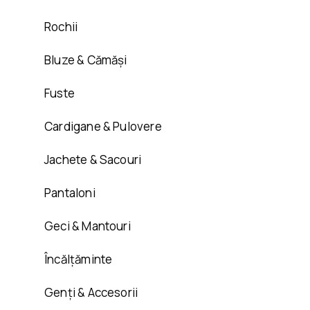
Rochii
Bluze & Cămăși
Fuste
Cardigane & Pulovere
Jachete & Sacouri
Pantaloni
Geci & Mantouri
Încălțăminte
Genți & Accesorii