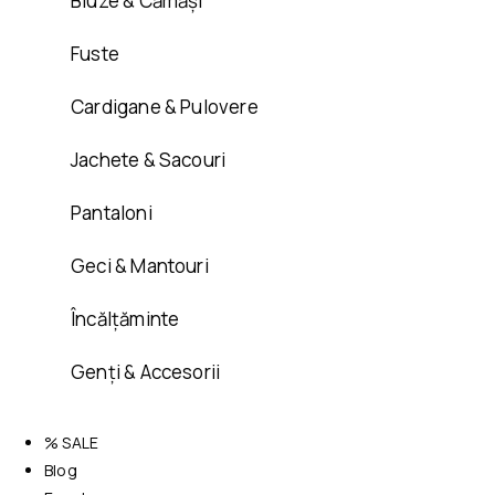
Bluze & Cămăși
Fuste
Cardigane & Pulovere
Jachete & Sacouri
Pantaloni
Geci & Mantouri
Încălțăminte
Genți & Accesorii
% SALE
Blog