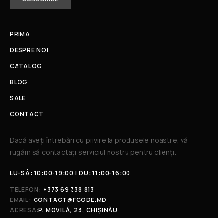
PRIMA
DESPRE NOI
CATALOG
BLOG
SALE
CONTACT
Dacă aveți întrebări cu privire la produsele noastre, vă
rugăm să contactați serviciul nostru pentru clienți.​
LU-SÂ: 10:00-19:00 | DU: 11:00-16:00
TELEFON:
+373 69 338 813
EMAIL:
CONTACT@FCODE.MD
ADRESA:
P. MOVILĂ, 23, CHIȘINĂU