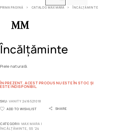
PRIMA PAGINĂ
CATALOG MAX MARA
ÎNCĂLȚĂMINTE
Încălțăminte
Piele naturală.
ÎN PREZENT, ACEST PRODUS NU ESTE ÎN STOC ȘI
ESTE INDISPONIBIL.
SKU:
VANITY 2416521018
SHARE
ADD TO WISHLIST
CATEGORII:
MAX MARA |
ÎNCĂLȚĂMINTE
,
SS '24