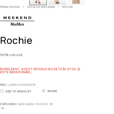
PRIMA PAGINĂ
CATALOG MAX MARA
ROCHIE
Rochie
100% viscoză.
ÎN PREZENT, ACEST PRODUS NU ESTE ÎN STOC ȘI
ESTE INDISPONIBIL.
SKU:
LIBANO 2415221232
SHARE
ADD TO WISHLIST
CATEGORII:
MAX MARA | ROCHII
,
SS
'24