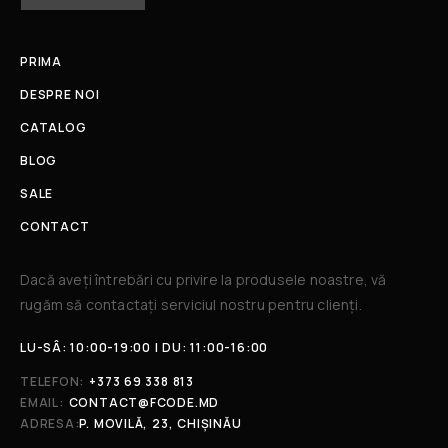
PRIMA
DESPRE NOI
CATALOG
BLOG
SALE
CONTACT
Dacă aveți întrebări cu privire la produsele noastre, vă
rugăm să contactați serviciul nostru pentru clienți.​
LU-SÂ: 10:00-19:00 | DU: 11:00-16:00
TELEFON:
+373 69 338 813
EMAIL:
CONTACT@FCODE.MD
ADRESA:
P. MOVILĂ, 23, CHIȘINĂU