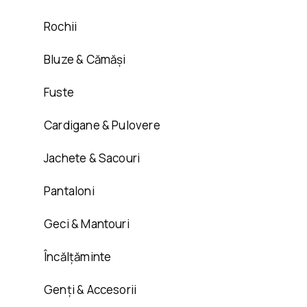
Rochii
Bluze & Cămăși
Fuste
Cardigane & Pulovere
Jachete & Sacouri
Pantaloni
Geci & Mantouri
Încălțăminte
Genți & Accesorii