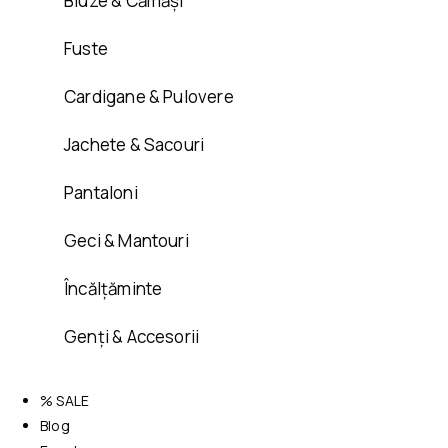
Bluze & Cămăși
Fuste
Cardigane & Pulovere
Jachete & Sacouri
Pantaloni
Geci & Mantouri
Încălțăminte
Genți & Accesorii
% SALE
Blog