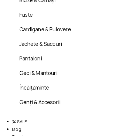
Bluze & Cămăși
Fuste
Cardigane & Pulovere
Jachete & Sacouri
Pantaloni
Geci & Mantouri
Încălțăminte
Genți & Accesorii
% SALE
Blog