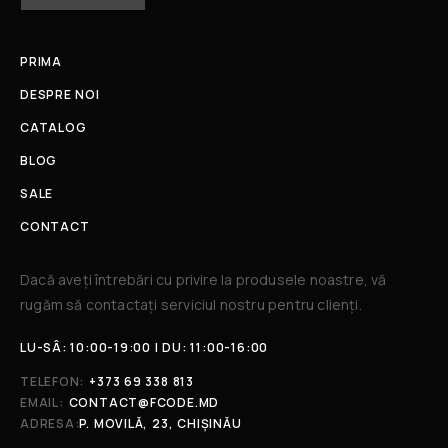
PRIMA
DESPRE NOI
CATALOG
BLOG
SALE
CONTACT
Dacă aveți întrebări cu privire la produsele noastre, vă
rugăm să contactați serviciul nostru pentru clienți.​
LU-SÂ: 10:00-19:00 | DU: 11:00-16:00
TELEFON:
+373 69 338 813
EMAIL:
CONTACT@FCODE.MD
ADRESA:
P. MOVILĂ, 23, CHIȘINĂU