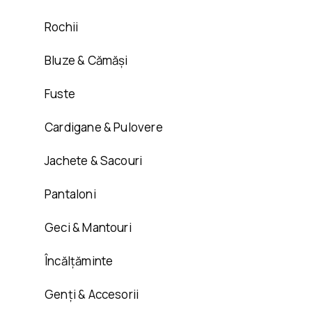
Rochii
Bluze & Cămăși
Fuste
Cardigane & Pulovere
Jachete & Sacouri
Pantaloni
Geci & Mantouri
Încălțăminte
Genți & Accesorii